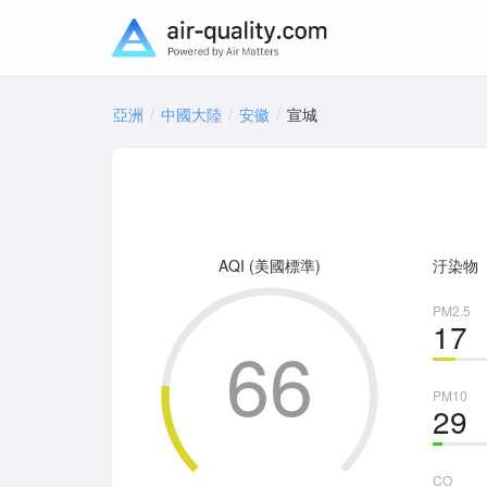
亞洲
中國大陸
安徽
宣城
AQI (美國標準)
汙染物
PM2.5
17
66
PM10
29
CO