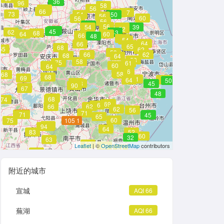
39
36
96
58
56
64
66
66
57
64
73
54
50
56
60
56
64
56
56
39
56
54
63
39
52
64
48
45
62
45
43
68
64
60
69
66
48
56
54
64
66
62
62
65
68
65
62
53
66
62
62
68
64
52
53
58
75
61
69
60
64
56
58
58
58
66
68
68
69
61
59
64
64
56
50
73
58
50
45
90
58
67
48
60
68
74
66
69
56
66
62
62
56
71
62
102
77
71
41
45
65
60
75
104
105
101
83
94
86
64
83
52
60
32
63
62
Leaflet
| ©
52
OpenStreetMap
contributors
54
63
附近的城市
宣城
AQI 66
蕪湖
AQI 66