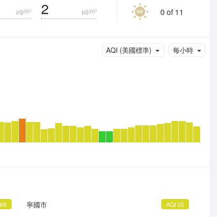
2
0 of 11
μg/m³
μg/m³
AQI (美國標準)
每小時
寧國市
 66
AQI 55