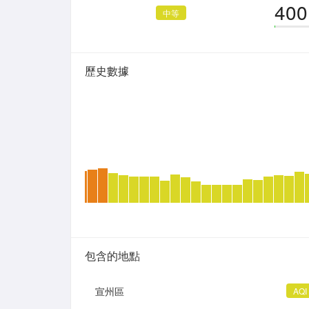
400
中等
歷史數據
包含的地點
宣州區
AQI