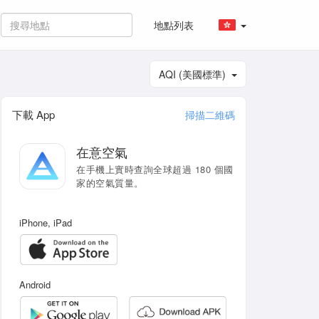
地點列表
AQI (美國標準)
下載 App
掃描二維碼
在意空氣
在手機上實時查詢全球超過 180 個國
家的空氣質量。
iPhone, iPad
Android