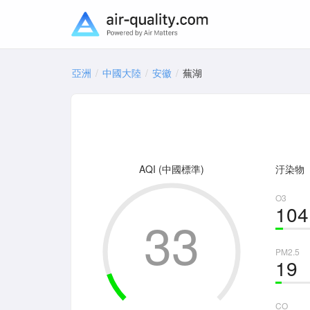
亞洲
中國大陸
安徽
蕪湖
AQI (中國標準)
汙染物
O3
104
33
PM2.5
19
CO