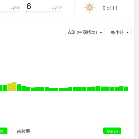
6
0 of 11
μg/m³
μg/m³
AQI (中國標準)
每小時
南陵縣
 35
AQI 26