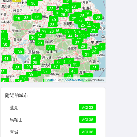
18
36
36
30
28
27
28
27
29
30
32
30
33
25
25
26
27
25
38
24
26
27
28
30
38
18
29
38
40
29
26
24
33
28
25
25
27
36
27
27
29
26
33
20
25
29
27
25
36
37
33
44
29
30
30
34
36
36
38
31
37
34
20
39
35
28
26
33
28
30
34
30
29
35
31
29
40
41
34
35
34
25
34
35
37
29
38
45
37
25
35
25
42
37
40
45
33
35
39
36
26
33
47
27
28
Leaflet
| ©
OpenStreetMap
contributors
43
43
43
35
27
附近的城市
蕪湖
AQI 33
馬鞍山
AQI 38
宣城
AQI 36