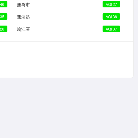
無為市
 46
AQI 27
蕪湖縣
 35
AQI 38
鳩江區
 28
AQI 37