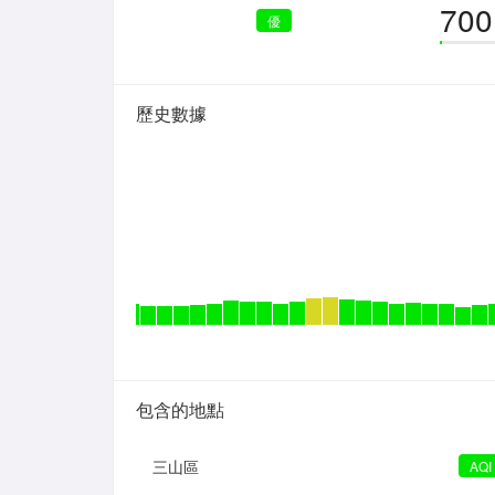
700
優
歷史數據
包含的地點
三山區
AQI