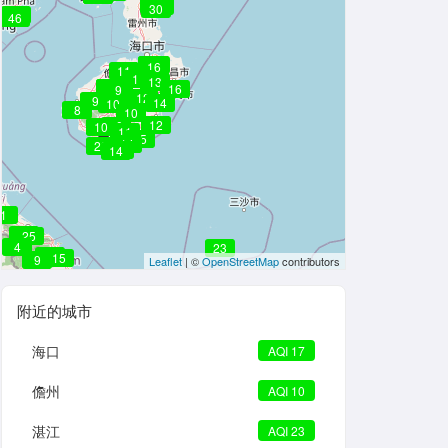
23
18
30
43
46
17
16
16
14
16
11
11
13
10
9
16
9
12
9
14
10
8
10
12
10
10
11
15
14
23
19
14
1
17
25
4
23
12
18
15
9
Leaflet
| ©
OpenStreetMap
contributors
附近的城市
海口
AQI 17
儋州
AQI 10
湛江
AQI 23