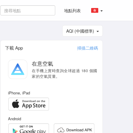
地點列表
AQI (中國標準)
下載 App
掃描二維碼
在意空氣
在手機上實時查詢全球超過 180 個國
家的空氣質量。
iPhone, iPad
Android