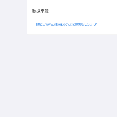
數據來源
http://www.dloer.gov.cn:8088/EQGIS/