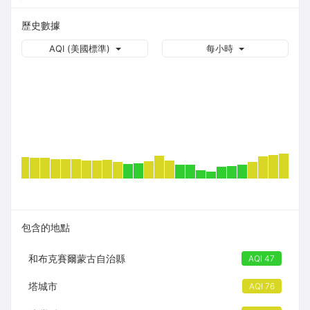
歷史數據
AQI (美國標準)
每小時
包含的地點
和布克賽爾蒙古自治縣
AQI 47
塔城市
AQI 76