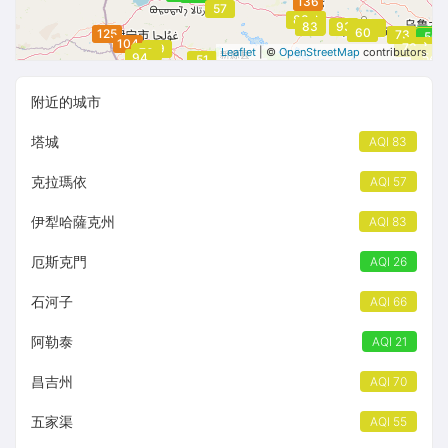
136
57
83
83
83
83
93
66
64
65
64
66
60
71
125
73
48
54
55
50
104
70
73
73
79
83
70
Leaflet
| ©
OpenStreetMap
contributors
54
66
94
54
51
附近的城市
塔城
AQI 83
克拉瑪依
AQI 57
伊犁哈薩克州
AQI 83
厄斯克門
AQI 26
石河子
AQI 66
阿勒泰
AQI 21
昌吉州
AQI 70
五家渠
AQI 55