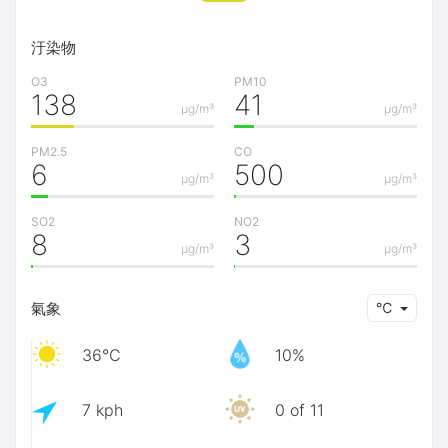
汙染物
O3
PM10
138
41
μg/m³
μg/m³
PM2.5
CO
6
500
μg/m³
μg/m³
SO2
NO2
8
3
μg/m³
μg/m³
氣象
℃
36℃
10%
7 kph
0 of 11