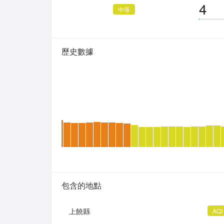
4
中等
歷史數據
包含的地點
上饒縣
AQI