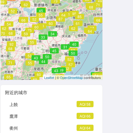
73
69
69
80
62
71
64
68
54
45
52
91
95
81
55
64
85
87
52
68
75
70
62
66
68
62
60
58
61
54
73
60
66
67
62
62
75
60
64
83
75
70
68
59
34
33
55
83
92
40
31
68
52
45
50
53
50
43
56
52
44
71
55
57
54
52
49
43
60
60
50
51
53
50
54
52
54
54
65
56
Leaflet
| ©
OpenStreetMap
contributors
56
69
附近的城市
上饒
AQI 58
鷹潭
AQI 66
衢州
AQI 64