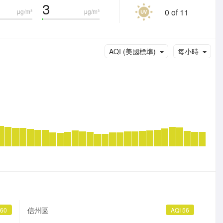
3
0 of 11
μg/m³
μg/m³
AQI (美國標準)
每小時
信州區
 60
AQI 56