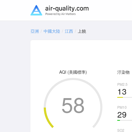
亞洲
中國大陸
江西
上饒
AQI (美國標準)
汙染物
PM2.5
13
58
PM10
29
SO2