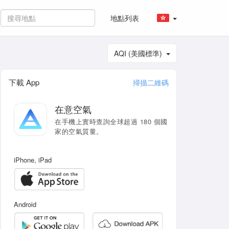
地點列表
AQI (美國標準)
下載 App
掃描二維碼
在意空氣
在手機上實時查詢全球超過 180 個國
家的空氣質量。
iPhone, iPad
Android