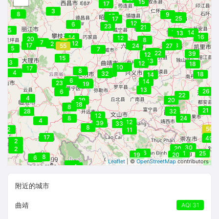
15
17
3
16
8
9
17
26
25
17
12
6
23
21
21
5
14
14
13
16
15
14
12
20
8
7
56
12
33
21
26
42
46
12
17
33
55
24
27
5
7
23
22
22
39
12
15
13
3
12
18
11
10
17
8
31
4
32
18
14
6
14
23
14
21
31
19
13
26
6
22
4
29
20
28
8
21
36
24
28
32
12
8
24
4
12
35
39
33
33
8
56
2
11
53
17
33
49
49
2
30
20
2
16
21
25
19
20
28
17
6
Leaflet
| ©
OpenStreetMap
contributors
57
4
47
4
附近的城市
曲靖
AQI 31