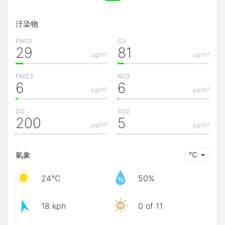
汙染物
PM10
O3
29
81
μg/m³
μg/m³
PM2.5
NO2
6
6
μg/m³
μg/m³
CO
SO2
200
5
μg/m³
μg/m³
氣象
℃
24℃
50%
18 kph
0 of 11