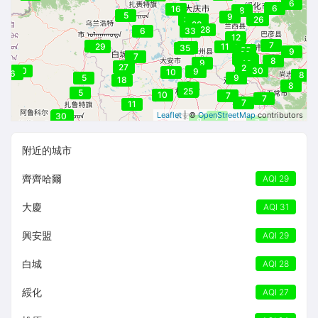
6
6
16
8
5
9
32
29
27
32
31
27
26
27
31
27
29
28
33
28
6
33
12
7
30
29
30
30
29
11
35
35
26
9
26
7
32
32
32
50
50
37
33
32
37
8
36
25
28
29
9
32
48
28
30
27
29
27
27
30
30
30
30
9
10
6
8
5
9
18
8
24
23
25
24
25
5
10
7
7
7
11
30
7
Leaflet
| ©
OpenStreetMap
contributors
30
7
8
7
附近的城市
齊齊哈爾
AQI 29
大慶
AQI 31
興安盟
AQI 29
白城
AQI 28
綏化
AQI 27