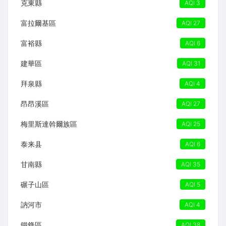
克東縣
AQI 3
富拉爾基區
AQI 27
富裕縣
AQI 6
建華區
AQI 31
拜泉縣
AQI 4
昂昂溪區
AQI 27
梅里斯達斡爾族區
AQI 25
泰来县
AQI 6
甘南縣
AQI 35
碾子山區
AQI 5
訥河市
AQI 4
鐵鋒區
AQI 38