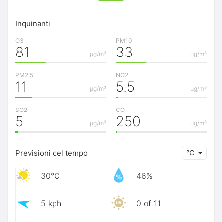
Inquinanti
O3
PM10
81
33
μg/m³
μg/m³
PM2.5
NO2
11
5.5
μg/m³
μg/m³
SO2
CO
5
250
μg/m³
μg/m³
Previsioni del tempo
℃
30℃
46%
5 kph
0 of 11