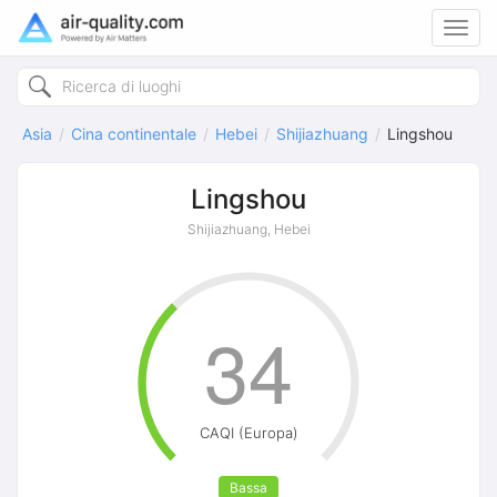
Toggl
navig
Asia
Cina continentale
Hebei
Shijiazhuang
Lingshou
Lingshou
Shijiazhuang, Hebei
34
CAQI (Europa)
Bassa