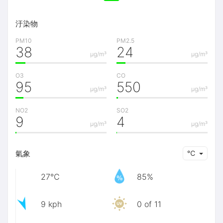
汙染物
PM10
PM2.5
38
24
μg/m³
μg/m³
O3
CO
95
550
μg/m³
μg/m³
NO2
SO2
9
4
μg/m³
μg/m³
氣象
℃
27℃
85%
9 kph
0 of 11