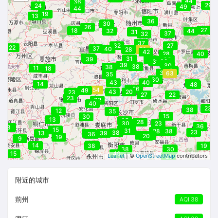
44
36
29
24
49
37
44
19
13
34
36
30
26
27
18
18
32
44
31
31
37
32
37
32
27
22
37
40
28
53
42
28
40
30
29
31
39
30
42
33
31
33
30
38
39
30
46
38
38
11
18
42
38
31
63
35
30
43
40
42
14
48
26
26
54
49
43
20
23
27
22
23
32
40
23
37
41
30
38
12
35
15
30
13
35
28
42
30
23
36
8
30
15
50
32
31
30
34
35
28
38
23
38
13
36
39
36
31
29
20
19
9
35
14
39
38
19
27
38
30
15
40
Leaflet
| ©
OpenStreetMap
contributors
21
附近的城市
荊州
AQI 38