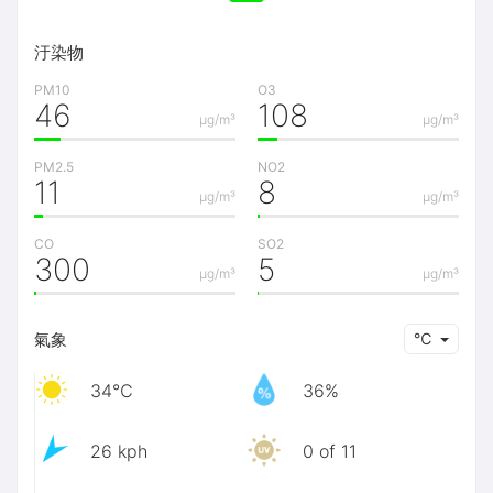
汙染物
PM10
O3
46
108
μg/m³
μg/m³
PM2.5
NO2
11
8
μg/m³
μg/m³
CO
SO2
300
5
μg/m³
μg/m³
氣象
℃
34℃
36%
26 kph
0 of 11