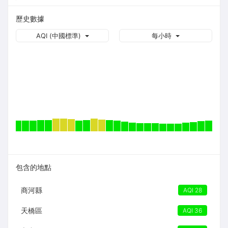
歷史數據
AQI (中國標準)
每小時
包含的地點
商河縣
AQI 28
天橋區
AQI 36