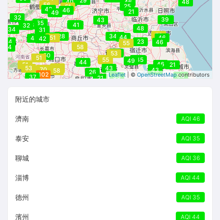
29
53
51
53
40
46
48
56
25
51
49
46
21
49
32
39
39
43
35
38
42
48
41
32
48
34
34
31
56
28
34
40
50
44
49
51
46
44
42
34
23
46
55
64
34
58
46
53
50
52
51
53
44
44
55
45
49
44
46
51
21
59
53
43
57
41
64
70
43
58
26
102
Leaflet
| ©
OpenStreetMap
contributors
34
33
37
21
附近的城市
濟南
AQI 46
泰安
AQI 35
聊城
AQI 36
淄博
AQI 44
德州
AQI 35
濱州
AQI 44