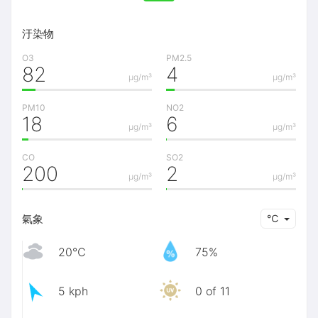
汙染物
O3
PM2.5
82
4
μg/m³
μg/m³
PM10
NO2
18
6
μg/m³
μg/m³
CO
SO2
200
2
μg/m³
μg/m³
氣象
℃
20℃
75%
5 kph
0 of 11