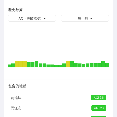
歷史數據
AQI (美國標準)
每小時
包含的地點
前進區
AQI 36
同江市
AQI 28