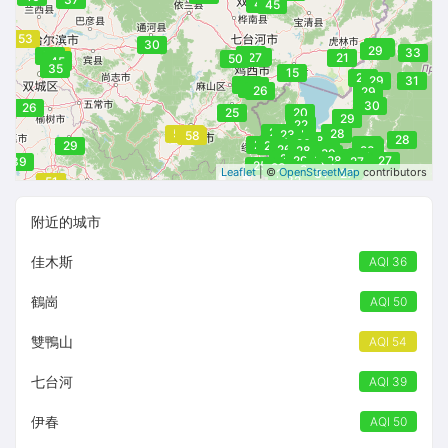
54
45
45
53
30
30
31
29
33
39
27
39
52
66
50
27
21
50
48
45
35
15
27
29
31
26
26
34
26
29
30
30
26
25
20
28
29
22
23
27
58
58
28
28
23
24
58
28
28
26
24
29
29
25
29
27
26
28
28
28
29
27
28
28
28
29
29
28
27
39
27
27
25
30
28
31
27
Leaflet
| ©
OpenStreetMap
contributors
29
31
27
31
31
33
32
52
51
附近的城市
佳木斯
AQI 36
鶴崗
AQI 50
雙鴨山
AQI 54
七台河
AQI 39
伊春
AQI 50