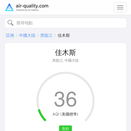
Toggl
navig
亞洲
中國大陸
黑龍江
佳木斯
佳木斯
黑龍江, 中國大陸
36
AQI (美國標準)
良好