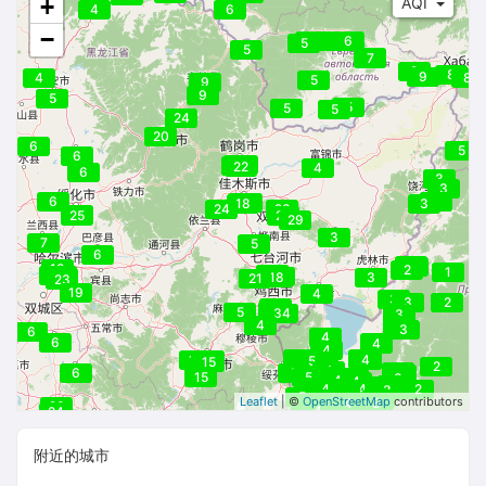
8
+
AQI
4
6
−
5
5
6
5
5
7
7
9
8
9
4
8
5
9
9
5
5
5
5
24
20
6
5
6
43
27
35
31
22
4
6
3
3
6
3
3
19
19
19
18
3
24
23
24
25
29
29
3
7
5
6
2
2
18
2
1
19
18
21
43
19
20
18
3
21
23
19
4
3
3
2
34
20
5
34
3
4
3
3
6
4
6
4
4
4
5
4
15
24
4
4
15
5
5
15
2
4
3
6
5
3
5
15
5
4
4
3
4
4
3
3
5
3
4
4
4
2
3
3
4
5
4
3
Leaflet
| ©
OpenStreetMap
contributors
4
4
3
4
23
4
4
24
附近的城市