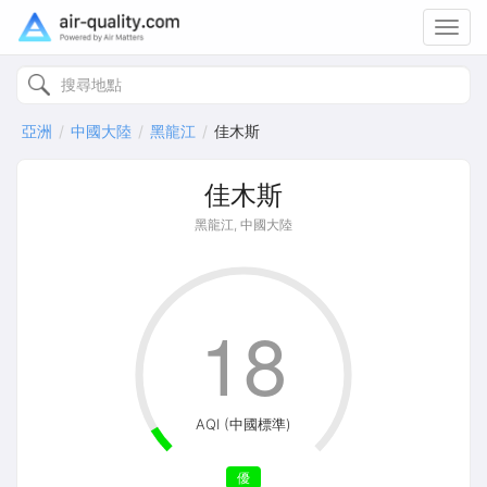
Toggl
navig
亞洲
中國大陸
黑龍江
佳木斯
佳木斯
黑龍江, 中國大陸
18
AQI (中國標準)
優