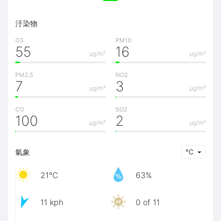
汙染物
O3
PM10
55
16
μg/m³
μg/m³
PM2.5
NO2
7
3
μg/m³
μg/m³
CO
SO2
100
2
μg/m³
μg/m³
氣象
℃
21℃
63%
11 kph
0 of 11