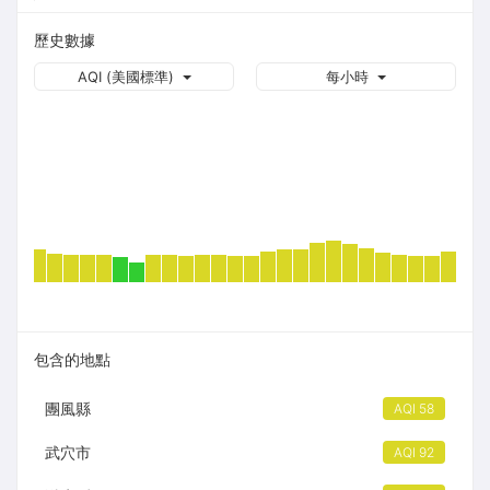
歷史數據
AQI (美國標準)
每小時
包含的地點
團風縣
AQI 58
武穴市
AQI 92