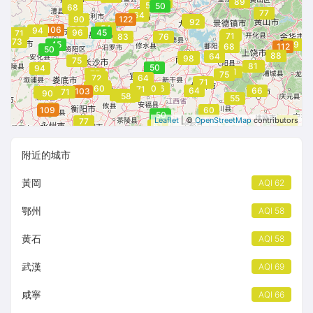
60
89
58
50
68
77
64
90
122
88
92
54
106
94
96
45
71
71
71
83
76
73
45
79
68
112
50
88
64
88
86
70
98
75
81
75
50
94
71
75
75
73
72
64
71
64
94
81
60
60
60
66
71
64
66
103
90
71
90
52
66
58
55
98
102
109
60
50
50
Leaflet
| ©
OpenStreetMap
contributors
77
57
61
附近的城市
黃岡
AQI 62
鄂州
AQI 58
黄石
AQI 58
武漢
AQI 69
咸寧
AQI 66