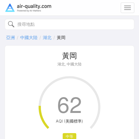
Toggl
navig
亞洲
中國大陸
湖北
黃岡
黃岡
湖北, 中國大陸
62
AQI (美國標準)
中等