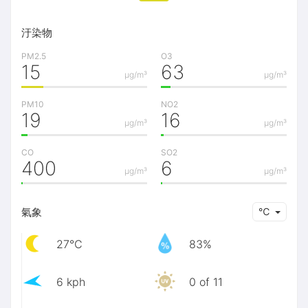
汙染物
PM2.5
O3
15
63
μg/m³
μg/m³
PM10
NO2
19
16
μg/m³
μg/m³
CO
SO2
400
6
μg/m³
μg/m³
氣象
℃
27℃
83%
6 kph
0 of 11