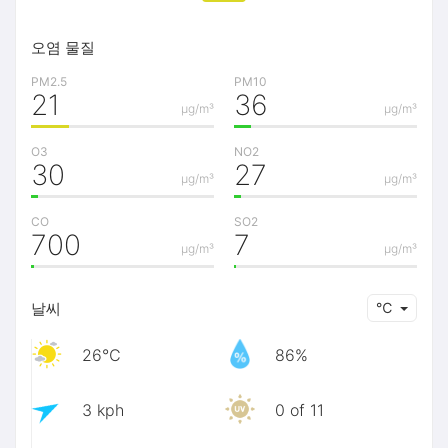
오염 물질
PM2.5
PM10
21
36
μg/m³
μg/m³
O3
NO2
30
27
μg/m³
μg/m³
CO
SO2
700
7
μg/m³
μg/m³
날씨
℃
26℃
86%
3 kph
0 of 11