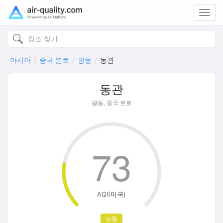
Toggl
navig
아시아
중국 본토
광동
동관
동관
광동, 중국 본토
73
AQI(미국)
보통