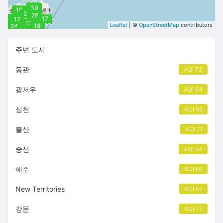
34
26
30
39
16
23
29
14
17
17
13
Leaflet
| ©
OpenStreetMap
contributors
18
24
14
주변 도시
동관
AQI 73
광저우
AQI 64
심천
AQI 56
불산
AQI 71
중산
AQI 54
혜주
AQI 66
New Territories
AQI 52
강문
AQI 75