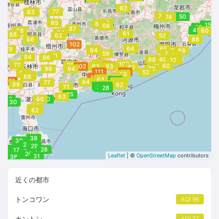
82
83
96
77
83
70
50
74
85
81
88
35
68
43
87
45
98
60
54
64
61
88
62
52
86
88
102
64
64
68
79
66
64
71
88
59
71
71
66
94
96
75
88
60
96
77
74
77
100
75
63
77
98
86
107
60
102
100
83
96
93
62
98
94
72
111
110
52
88
60
96
88
109
124
77
71
64
45
101
64
62
64
67
77
62
62
62
62
89
56
62
62
50
30
34
34
34
71
31
39
34
34
28
23
21
28
25
63
32
60
50
30
64
52
62
50
56
58
38
30
27
29
39
17
28
17
26
Leaflet
| ©
OpenStreetMap
contributors
31
38
17
近くの都市
トンコワン
AQI 96
カントン
AQI 77