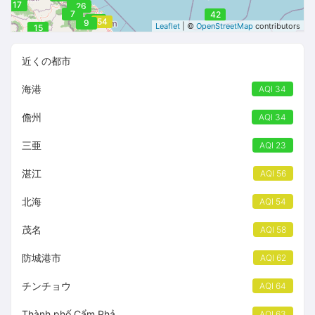
17
20
26
7
42
38
33
54
9
Leaflet
| ©
OpenStreetMap
contributors
15
近くの都市
海港
AQI 34
儋州
AQI 34
三亜
AQI 23
湛江
AQI 56
北海
AQI 54
茂名
AQI 58
防城港市
AQI 62
チンチョウ
AQI 64
Thành phố Cẩm Phả
AQI 63