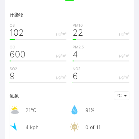
汙染物
O3
PM10
102
22
μg/m³
μg/m³
CO
PM2.5
600
4
μg/m³
μg/m³
SO2
NO2
9
6
μg/m³
μg/m³
氣象
℃
21℃
91%
4 kph
0 of 11