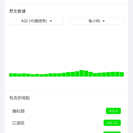
歷史數據
AQI (中國標準)
每小時
包含的地點
撫松縣
AQI 8
江源區
AQI 32