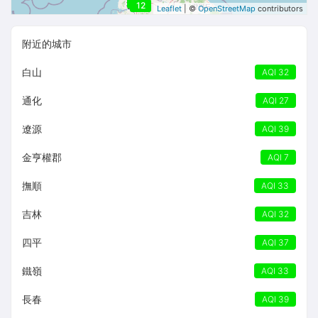
12
12
Leaflet
| ©
OpenStreetMap
contributors
附近的城市
白山
AQI 32
通化
AQI 27
遼源
AQI 39
金亨權郡
AQI 7
撫順
AQI 33
吉林
AQI 32
四平
AQI 37
鐵嶺
AQI 33
長春
AQI 39