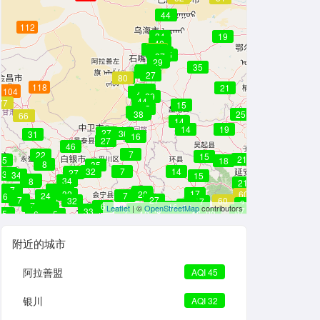
44
44
112
34
19
39
41
36
40
40
56
45
36
40
35
37
29
30
29
35
28
30
27
27
27
80
45
118
21
27
103
104
104
38
32
34
27
28
27
44
29
44
77
15
25
38
30
30
31
25
38
25
66
67
67
68
14
14
19
27
27
36
31
16
27
46
7
22
15
21
45
18
8
35
32
7
14
27
29
26
27
48
34
32
35
34
15
8
34
8
21
7
42
35
35
42
32
32
45
33
30
34
28
27
17
32
28
60
24
7
6
7
27
32
60
17
34
24
7
6
16
6
24
Leaflet
| ©
OpenStreetMap
contributors
10
41
6
37
37
37
33
30
22
32
38
5
7
6
5
12
19
23
附近的城市
阿拉善盟
AQI 45
银川
AQI 32