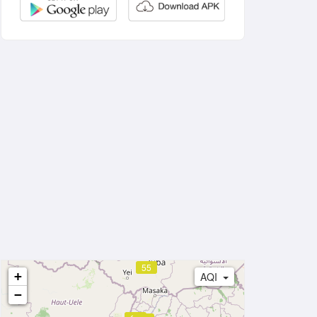
55
+
AQI
−