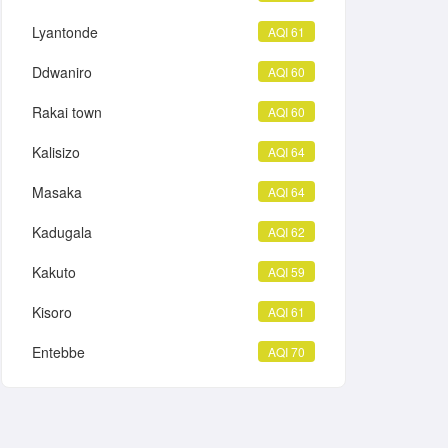
Lyantonde
AQI 61
Ddwaniro
AQI 60
Rakai town
AQI 60
Kalisizo
AQI 64
Masaka
AQI 64
Kadugala
AQI 62
Kakuto
AQI 59
Kisoro
AQI 61
Entebbe
AQI 70