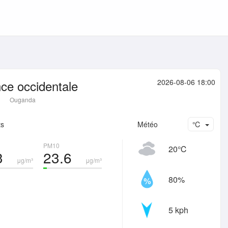
nce occidentale
2026-08-06 18:00
Ouganda
ts
Météo
℃
PM10
20℃
3
23.6
μg/m³
μg/m³
80%
5 kph