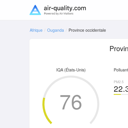
Afrique
Ouganda
Province occidentale
Provi
IQA (États-Unis)
Polluan
PM2.5
22.
76