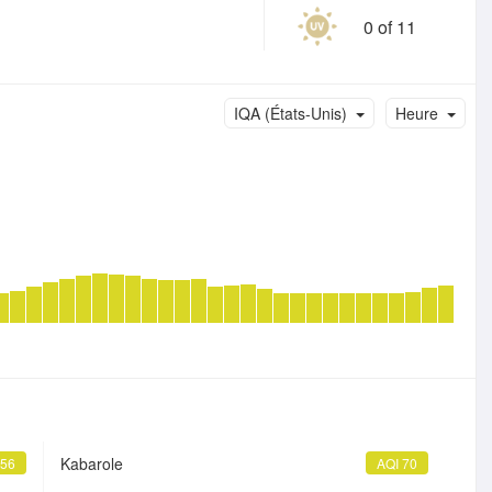
0 of 11
IQA (États-Unis)
Heure
Kabarole
 56
AQI 70