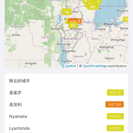
83
80
72
72
79
82
90
92
90
83
75
89
85
82
71
74
52
103
103
103
98
106
106
106
106
92
92
Leaflet
| ©
OpenStreetMap
contributors
附近的城市
基索罗
AQI 74
基加利
AQI 106
Nyamata
AQI 92
Lyantonde
AQI 83