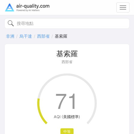
Toggl
navig
非洲
烏干達
西部省
基索羅
基索羅
西部省
71
AQI (美國標準)
中等