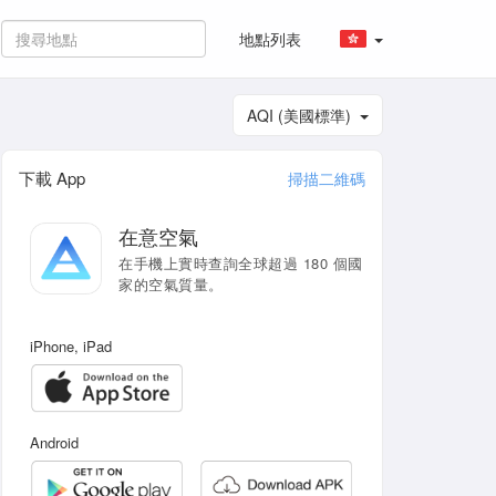
地點列表
AQI (美國標準)
下載 App
掃描二維碼
在意空氣
在手機上實時查詢全球超過 180 個國
家的空氣質量。
iPhone, iPad
Android