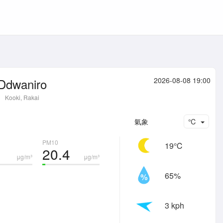
Ddwaniro
2026-08-08 19:00
Kooki, Rakai
氣象
℃
PM10
19℃
20.4
μg/m³
μg/m³
65%
3 kph