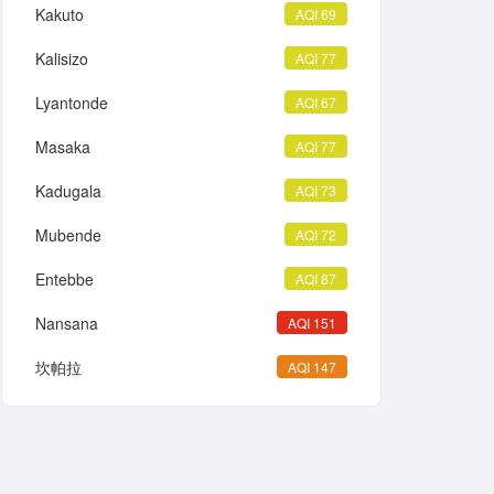
Kakuto
AQI 69
Kalisizo
AQI 77
Lyantonde
AQI 67
Masaka
AQI 77
Kadugala
AQI 73
Mubende
AQI 72
Entebbe
AQI 87
Nansana
AQI 151
坎帕拉
AQI 147