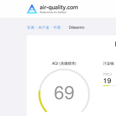
非洲
烏干達
中環
Ddwaniro
AQI (美國標準)
汙染物
PM2.5
19
69