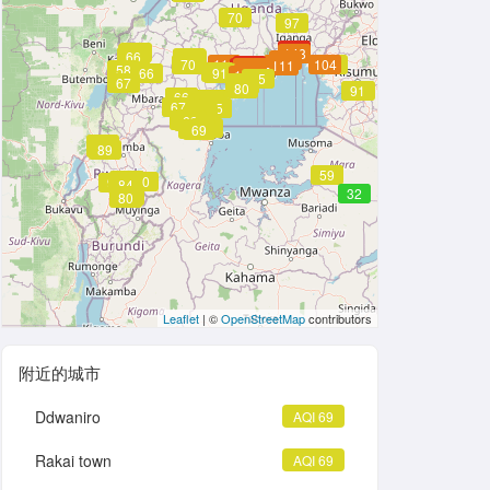
70
97
151
68
68
148
66
74
72
136
70
113
111
104
98
152
111
151
147
147
142
147
138
58
147
91
117
66
91
127
114
85
67
87
87
87
80
91
91
66
66
73
77
67
74
65
65
77
74
69
68
69
71
66
69
69
85
86
89
59
86
86
80
91
84
84
84
84
32
80
80
Leaflet
| ©
OpenStreetMap
contributors
附近的城市
Ddwaniro
AQI 69
Rakai town
AQI 69