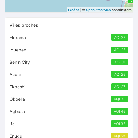
29
Leaflet
| ©
OpenStreetMap
contributors
Villes proches
Ekpoma
AQI 22
Igueben
AQI 25
Benin City
AQI 31
Auchi
AQI 26
Ekpeshi
AQI 27
Okpella
AQI 30
Agbasa
AQI 46
Ife
AQI 36
Enugu
AQI 53