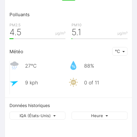
Polluants
PM2.5
PM10
4.5
5.1
μg/m³
μg/m³
Météo
℃
27℃
88%
9 kph
0 of 11
Données historiques
IQA (États-Unis)
Heure