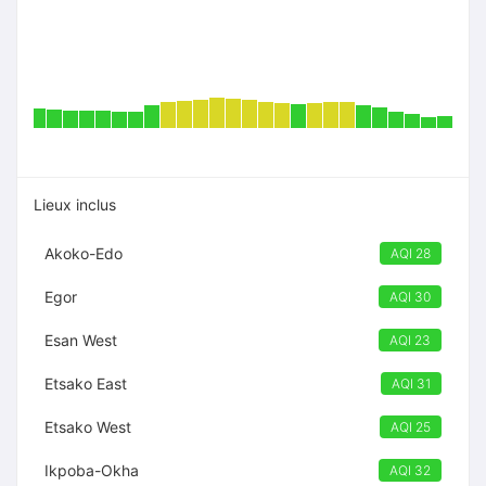
Lieux inclus
Akoko-Edo
AQI 28
Egor
AQI 30
Esan West
AQI 23
Etsako East
AQI 31
Etsako West
AQI 25
Ikpoba-Okha
AQI 32