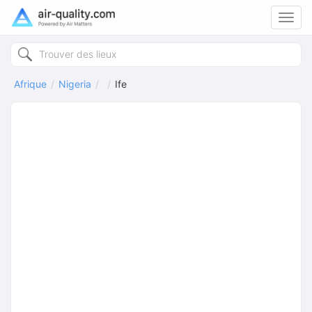
Toggl
navig
Afrique
Nigeria
Ife