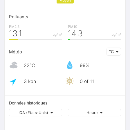
Moyen
Polluants
PM2.5
PM10
13.1
14.3
μg/m³
μg/m³
Météo
℃
22℃
99%
3 kph
0 of 11
Données historiques
IQA (États-Unis)
Heure