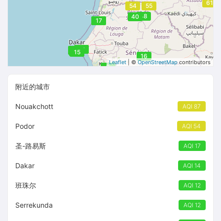
62
61
54
55
48
40
17
17
16
16
14
14
14
14
14
14
14
15
16
Leaflet
| ©
OpenStreetMap
contributors
9
附近的城市
Nouakchott
AQI 87
Podor
AQI 54
圣-路易斯
AQI 17
Dakar
AQI 14
班珠尔
AQI 12
Serrekunda
AQI 12