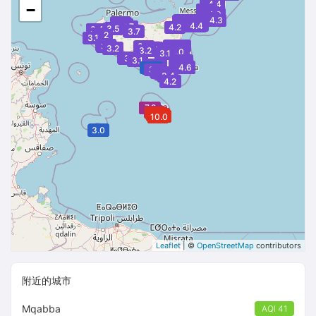
4.4
4.4
4.3
4.3
4.4
−
4.4
4.4
4.4
4.4
4.4
4.4
4.3
4.3
4.4
4.1
4.3
4.3
4.3
4.4
4.4
4.3
4.1
4.1
4.1
4.3
4.4
4.4
4.4
4.4
4.2
4.2
4.4
3.7
4.1
4.2
4.2
4.2
4.2
4.4
4.4
4.2
4.2
4.2
4.4
3.7
4.1
3.7
3.7
3.7
3.7
3.7
3.7
3.7
3.7
3.7
4.1
4.4
4.4
3.7
4.2
4.4
4.4
3.7
3.7
3.7
4.2
3.6
3.5
3.5
3.4
3.4
3.7
3.7
3.7
3.2
3.2
3.2
3.1
3.1
3.9
3.7
3.7
3.7
3.7
3.8
3.1
3.6
3.8
3.8
3.8
3.2
3.2
3.2
3.2
3.2
3.8
3.8
3.8
3.8
3.8
4.0
4.0
4.0
3.2
3.8
3.8
4.0
4.0
4.0
4.0
4.0
4.0
3.2
3.2
3.2
3.2
3.1
4.0
3.1
3.1
3.1
3.1
3.1
3.1
3.1
3.1
3.1
3.1
3.1
4.4
4.4
4.4
4.0
4.0
4.1
4.3
4.3
3.1
3.1
3.1
4.3
3.8
3.0
3.8
4.3
4.3
4.4
4.6
4.6
3.0
3.0
3.0
3.0
4.6
4.4
4.6
4.6
4.2
3.0
3.0
3.0
3.1
3.2
3.7
3.2
3.2
3.2
3.2
3.4
4.2
4.2
4.2
7.8
7.8
7.9
8.6
9.4
9.6
8.8
10.0
9.8
9.8
9.8
10.0
10.0
10.0
10.0
10.0
10.0
10.1
10.1
10.1
10.0
10.0
3.0
3.0
3.0
Leaflet
| ©
OpenStreetMap
contributors
附近的城市
Mqabba
AQI 41