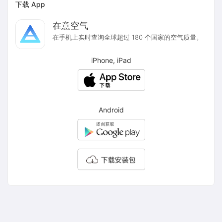
下载 App
在意空气
在手机上实时查询全球超过 180 个国家的空气质量。
iPhone, iPad
Android