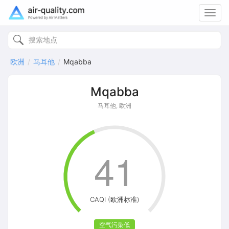
Toggl
navig
欧洲
马耳他
Mqabba
Mqabba
马耳他, 欧洲
41
CAQI (欧洲标准)
空气污染低