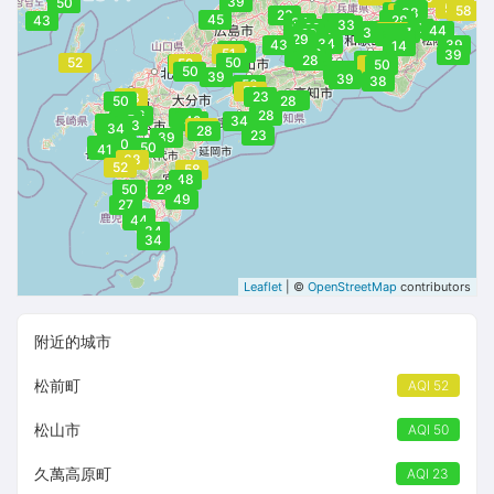
39
50
50
54
59
45
58
47
53
51
38
23
45
45
43
28
34
34
33
28
37
37
44
54
35
40
36
27
29
28
29
17
34
28
43
39
14
39
23
51
28
23
34
39
23
28
39
52
50
49
52
58
50
34
35
50
37
39
39
38
50
41
52
23
53
34
50
28
46
28
39
35
42
34
23
23
28
56
34
28
23
39
50
23
50
41
68
52
58
48
50
28
49
27
45
44
34
34
Leaflet
| ©
OpenStreetMap
contributors
附近的城市
松前町
AQI 52
松山市
AQI 50
久萬高原町
AQI 23