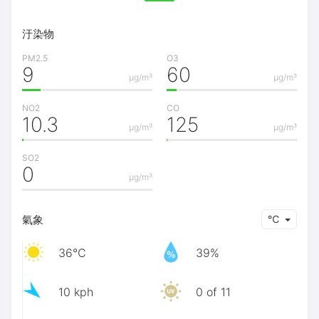
汙染物
PM2.5
O3
9
60
μg/m³
μg/m³
NO2
CO
10.3
125
μg/m³
μg/m³
SO2
0
μg/m³
氣象
℃
36℃
39%
10 kph
0 of 11