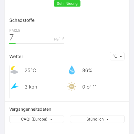
Sehr Niedrig
Schadstoffe
PM2.5
7
μg/m³
Wetter
℃
25℃
86%
3 kph
0 of 11
Vergangenheitsdaten
CAQI (Europa)
Stündlich