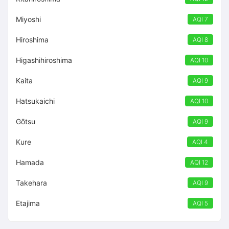
Miyoshi
AQI 7
Hiroshima
AQI 8
Higashihiroshima
AQI 10
Kaita
AQI 9
Hatsukaichi
AQI 10
Gōtsu
AQI 9
Kure
AQI 4
Hamada
AQI 12
Takehara
AQI 9
Etajima
AQI 5