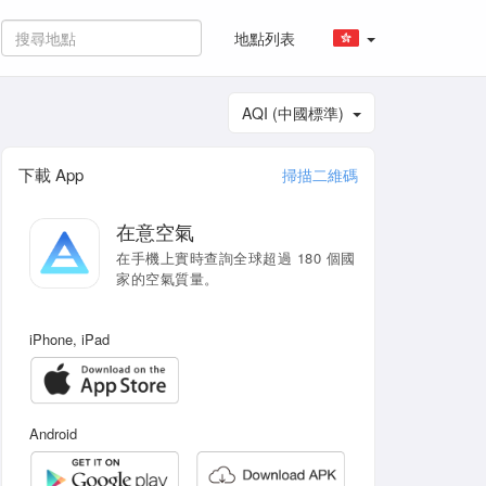
地點列表
AQI (中國標準)
下載 App
掃描二維碼
在意空氣
在手機上實時查詢全球超過 180 個國
家的空氣質量。
iPhone, iPad
Android