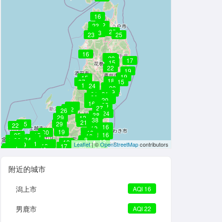
16
22
--
23
23
25
25
23
23
25
--
--
--
--
16
16
--
--
20
23
17
15
--
--
22
--
19
19
15
18
27
15
19
24
20
23
19
21
21
24
20
20
19
23
20
29
24
16
25
22
27
21
22
25
26
24
19
38
29
12
38
21
15
29
22
16
19
19
9
30
19
16
25
15
12
29
25
34
8
36
12
10
29
29
15
8
16
31
29
Leaflet
| ©
OpenStreetMap
contributors
25
30
12
16
19
17
23
15
31
19
23
17
10
10
22
附近的城市
潟上市
AQI 16
男鹿市
AQI 22