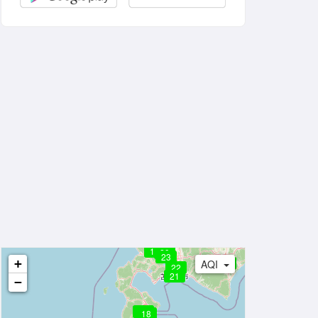
17
29
23
+
AQI
13
22
21
−
19
18