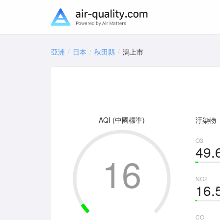
亞洲
日本
秋田縣
潟上市
AQI (中國標準)
汙染物
O3
49.
16
NO2
16.
CO