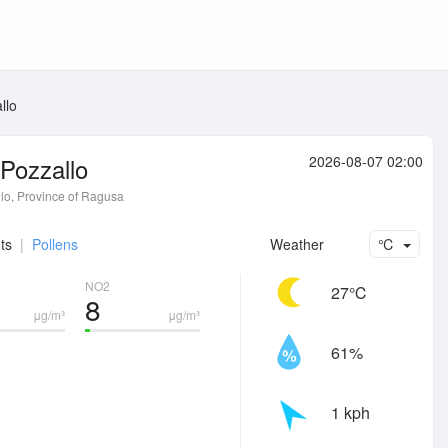
llo
Pozzallo
2026-08-07 02:00
lo, Province of Ragusa
ts
|
Pollens
Weather
℃
NO2
27℃
8
μg/m³
μg/m³
61%
1 kph