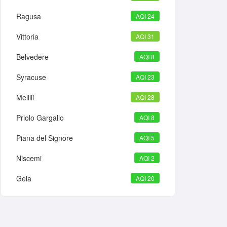
Ragusa
AQI 24
Vittoria
AQI 31
Belvedere
AQI 8
Syracuse
AQI 23
Melilli
AQI 28
Priolo Gargallo
AQI 8
Piana del Signore
AQI 5
Niscemi
AQI 2
Gela
AQI 20