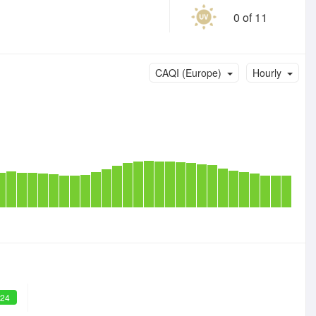
0 of 11
CAQI (Europe)
Hourly
 24