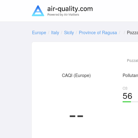
Europe
Italy
Sicily
Province of Ragusa
Pozza
Pozzal
CAQI (Europe)
Pollutan
O3
56
--