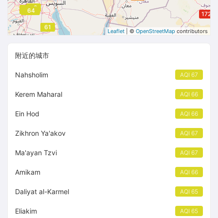
60
70
70
66
66
64
62
172
61
61
Leaflet
| ©
OpenStreetMap
contributors
附近的城市
Nahsholim
AQI 67
Kerem Maharal
AQI 66
Ein Hod
AQI 66
Zikhron Ya'akov
AQI 67
Ma'ayan Tzvi
AQI 67
Amikam
AQI 66
Daliyat al-Karmel
AQI 65
Eliakim
AQI 65