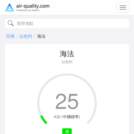
Toggl
navig
亞洲
以色列
海法
海法
以色列
25
AQI (中國標準)
優