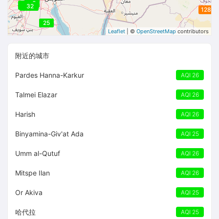
30
37
37
34
34
32
31
128
25
25
Leaflet
| ©
OpenStreetMap
contributors
附近的城市
Pardes Hanna-Karkur
AQI 26
Talmei Elazar
AQI 26
Harish
AQI 26
Binyamina-Giv'at Ada
AQI 25
Umm al-Qutuf
AQI 26
Mitspe Ilan
AQI 26
Or Akiva
AQI 25
哈代拉
AQI 25