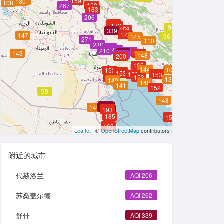
140
140
140
159
130
108
168
267
183
206
165
172
98
158
339
172
147
96
145
271
110
238
262
239
210
216
340
143
143
155
253
253
253
148
200
166
144
144
102
153
157
153
153
168
153
153
151
139
149
149
140
141
152
99
99
148
472
472
385
403
385
385
385
149
385
403
403
403
193
311
193
185
152
152
169
169
Leaflet
| ©
OpenStreetMap
contributors
附近的城市
代赫洛兰
AQI 206
苏桑盖尔德
AQI 262
舒什
AQI 339