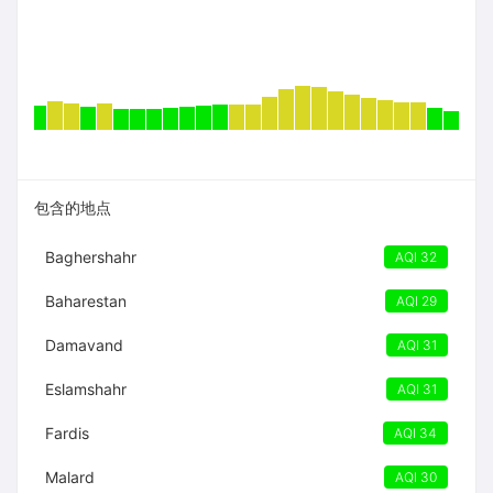
包含的地点
Baghershahr
AQI 32
Baharestan
AQI 29
Damavand
AQI 31
Eslamshahr
AQI 31
Fardis
AQI 34
Malard
AQI 30