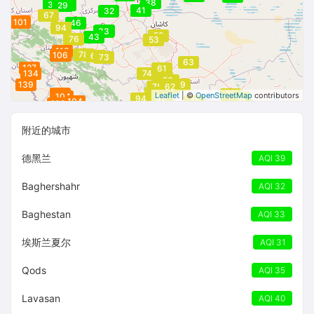
38
29
33
29
29
41
32
67
101
101
46
94
33
33
33
33
33
52
43
76
53
110
78
106
106
106
68
73
63
127
61
134
74
63
58
58
139
70
67
59
67
70
67
67
78
62
83
103
75
83
Leaflet
| ©
OpenStreetMap
contributors
104
83
82
73
94
71
104
71
71
102
附近的城市
德黑兰
AQI 39
Baghershahr
AQI 32
Baghestan
AQI 33
埃斯兰夏尔
AQI 31
Qods
AQI 35
Lavasan
AQI 40