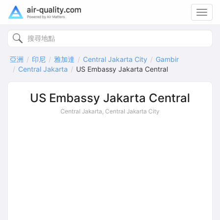
Toggl
navig
亞洲
印尼
雅加達
Central Jakarta City
Gambir
Central Jakarta
US Embassy Jakarta Central
US Embassy Jakarta Central
Central Jakarta, Central Jakarta City