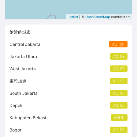
Leaflet
| ©
OpenStreetMap
contributors
附近的城市
Central Jakarta
AQI 101
Jakarta Utara
AQI 98
West Jakarta
AQI 97
東雅加達
AQI 99
South Jakarta
AQI 98
Depok
AQI 85
Kabupaten Bekasi
AQI 91
Bogor
AQI 62