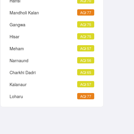
Hansi
AQI 70
Mandholi Kalan
AQI 77
Gangwa
AQI 75
Hisar
AQI 75
Meham
AQI 57
Narnaund
AQI 56
Charkhi Dadri
AQI 65
Kalanaur
AQI 57
Loharu
AQI 77