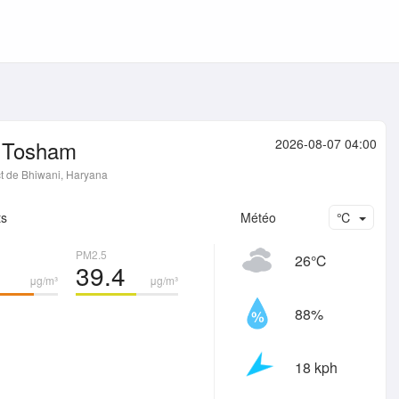
Tosham
2026-08-07 04:00
ct de Bhiwani, Haryana
ts
Météo
℃
PM2.5
26℃
1
39.4
μg/m³
μg/m³
88%
18 kph