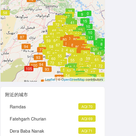
38
58
10
9
51
47
70
70
69
47
15
73
41
72
10
53
61
67
51
35
53
21
67
66
67
30
65
63
70
50
10
69
61
69
54
75
68
87
59
69
71
78
17
42
42
70
80
61
80
80
57
64
59
7
69
64
86
81
17
74
82
85
85
85
8
81
83
65
82
58
67
83
84
78
70
94
58
80
60
83
50
55
20
61
63
50
77
62
64
79
68
65
77
17
59
79
65
62
77
75
43
57
56
55
64
61
58
62
93
64
60
59
60
56
63
57
61
55
57
72
57
60
94
59
59
67
56
100
67
50
72
57
48
54
53
105
93
52
52
48
49
52
52
52
63
57
54
48
52
52
52
54
55
52
66
63
52
53
65
48
52
52
52
52
52
52
52
49
80
52
52
52
52
52
52
55
Leaflet
| ©
OpenStreetMap
contributors
52
52
52
40
54
52
52
52
48
78
52
59
附近的城市
Ramdas
AQI 70
Fatehgarh Churian
AQI 69
Dera Baba Nanak
AQI 71