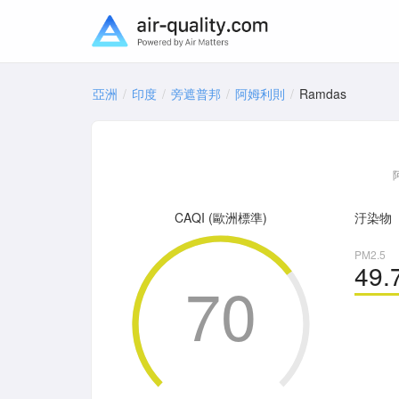
亞洲
印度
旁遮普邦
阿姆利則
Ramdas
CAQI (歐洲標準)
汙染物
PM2.5
49.
70