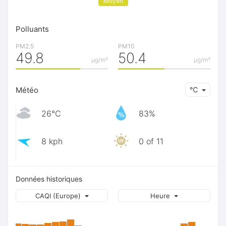
Moyen
Polluants
PM2.5
PM10
49.8
50.4
μg/m³
μg/m³
Météo
℃
26℃
83%
8 kph
0 of 11
Données historiques
CAQI (Europe)
Heure