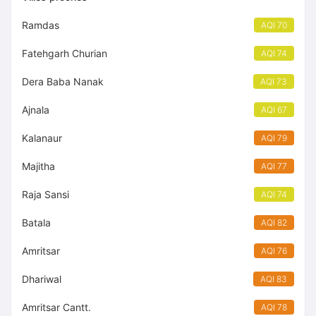
Ramdas
AQI 70
Fatehgarh Churian
AQI 74
Dera Baba Nanak
AQI 73
Ajnala
AQI 67
Kalanaur
AQI 79
Majitha
AQI 77
Raja Sansi
AQI 74
Batala
AQI 82
Amritsar
AQI 76
Dhariwal
AQI 83
Amritsar Cantt.
AQI 78