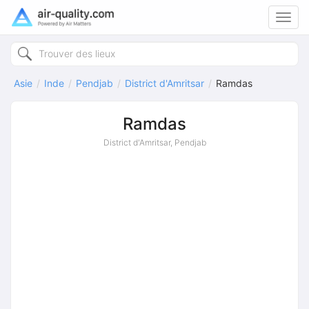
Toggl
navig
Asie
Inde
Pendjab
District d'Amritsar
Ramdas
Ramdas
District d'Amritsar, Pendjab