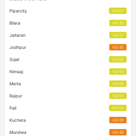
Piparcity
AQI 63
Bilara
AQI 58
Jaitaran
AQI 57
Jodhpur
AQI 85
Sojat
AQI 54
Nimaaj
AQI 56
Merta
AQI 69
Raipur
AQI 58
Pali
AQI 54
Kuchera
AQI 89
Mundwa
AQI 98