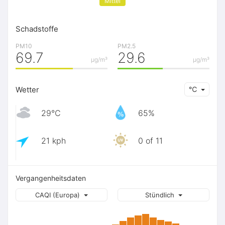
Mittel
Schadstoffe
PM10
PM2.5
69.7
29.6
μg/m³
μg/m³
Wetter
℃
29℃
65%
21 kph
0 of 11
Vergangenheitsdaten
CAQI (Europa)
Stündlich