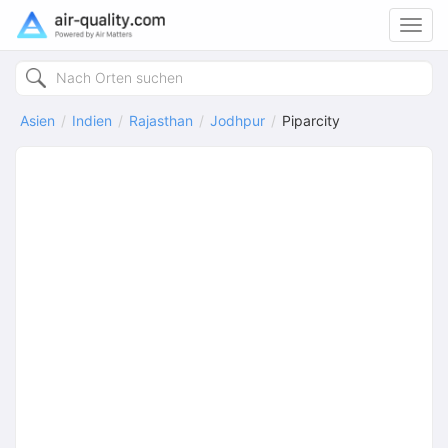
Toggl
navig
Asien
Indien
Rajasthan
Jodhpur
Piparcity