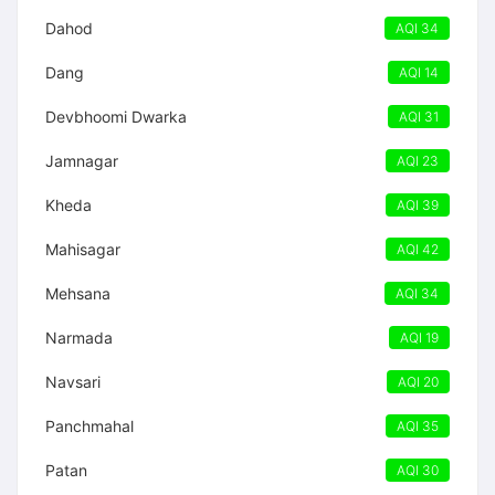
Dahod
AQI 34
Dang
AQI 14
Devbhoomi Dwarka
AQI 31
Jamnagar
AQI 23
Kheda
AQI 39
Mahisagar
AQI 42
Mehsana
AQI 34
Narmada
AQI 19
Navsari
AQI 20
Panchmahal
AQI 35
Patan
AQI 30