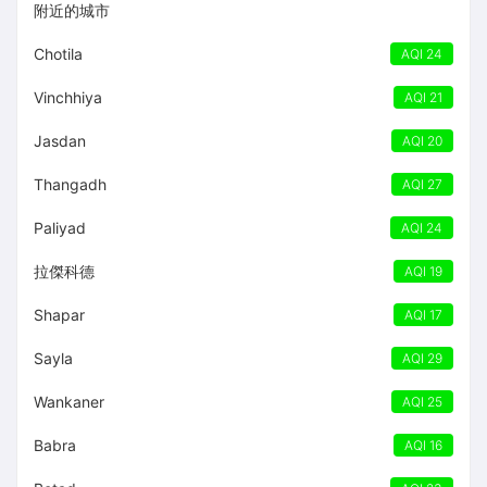
附近的城市
Chotila
AQI 24
Vinchhiya
AQI 21
Jasdan
AQI 20
Thangadh
AQI 27
Paliyad
AQI 24
拉傑科德
AQI 19
Shapar
AQI 17
Sayla
AQI 29
Wankaner
AQI 25
Babra
AQI 16