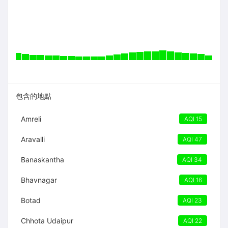
包含的地點
Amreli
AQI 15
Aravalli
AQI 47
Banaskantha
AQI 34
Bhavnagar
AQI 16
Botad
AQI 23
Chhota Udaipur
AQI 22