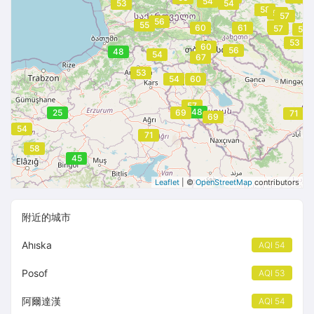
54
53
54
58
57
57
56
55
57
60
61
57
56
53
60
56
48
54
67
53
54
60
57
48
25
69
71
69
54
71
58
45
Leaflet
| ©
OpenStreetMap
contributors
附近的城市
Ahıska
AQI 54
Posof
AQI 53
阿爾達漢
AQI 54