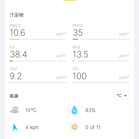
汙染物
PM2.5
PM10
10.6
35
μg/m³
μg/m³
O3
NO2
38.4
13.5
μg/m³
μg/m³
SO2
CO
9.2
100
μg/m³
μg/m³
氣象
℃
15℃
83%
4 kph
0 of 11