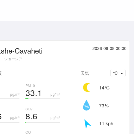
she-Cavaheti
2026-08-08 00:00
ジョージア
質
天気
℃
PM10
14℃
33.1
μg/m³
μg/m³
73%
SO2
6
8.6
μg/m³
μg/m³
11 kph
CO