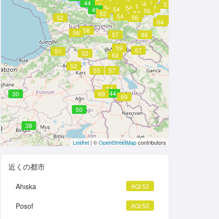
54
54
57
56
44
55
54
55
57
51
56
54
54
55
54
54
57
54
49
56
57
52
54
52
56
64
64
56
56
57
66
59
57
51
52
62
52
55
57
54
44
30
69
69
50
38
Leaflet
| ©
OpenStreetMap
contributors
近くの都市
Ahıska
AQI 52
Posof
AQI 52