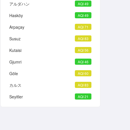
アルダハン
AQI 49
Hasköy
AQI 49
Arpaçay
AQI 71
Susuz
AQI 83
Kutaisi
AQI 56
Gjumri
AQI 46
Göle
AQI 60
カルス
AQI 83
Seyitler
AQI 21