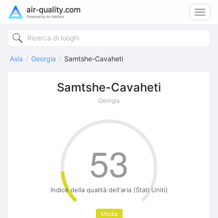
Toggl
navig
Asia
Georgia
Samtshe-Cavaheti
Samtshe-Cavaheti
Georgia
53
Indice della qualità dell'aria (Stati Uniti)
Media