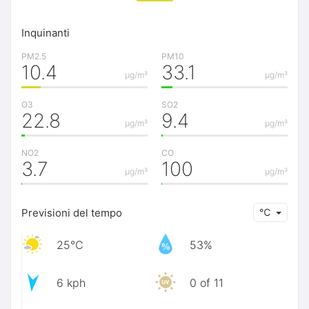
Inquinanti
PM2.5
PM10
10.4
33.1
μg/m³
μg/m³
O3
SO2
22.8
9.4
μg/m³
μg/m³
NO2
CO
3.7
100
μg/m³
μg/m³
Previsioni del tempo
℃
25℃
53%
6 kph
0 of 11