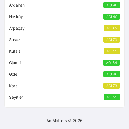
Ardahan
AQI 40
Hasköy
AQI 40
Arpaçay
AQI 62
Susuz
AQI 73
Kutaisi
AQI 55
Gjumri
AQI 34
Göle
AQI 46
Kars
AQI 73
Seyitler
AQI 25
Air Matters © 2026