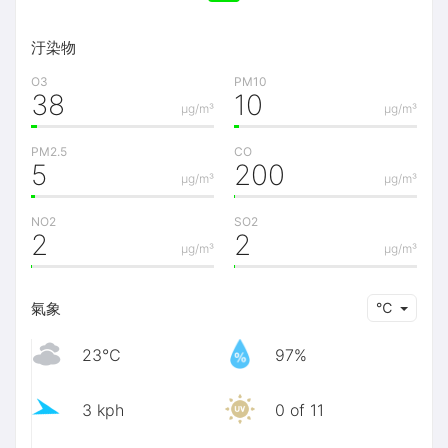
汙染物
O3
PM10
38
10
μg/m³
μg/m³
PM2.5
CO
5
200
μg/m³
μg/m³
NO2
SO2
2
2
μg/m³
μg/m³
氣象
℃
23℃
97%
3 kph
0 of 11