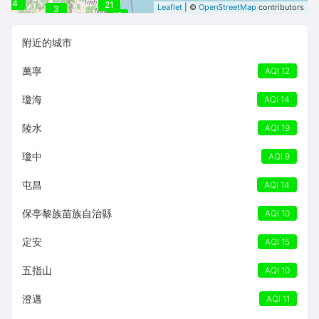
4
24
21
Leaflet
| ©
OpenStreetMap
contributors
3
18
附近的城市
萬寧
AQI 12
瓊海
AQI 14
陵水
AQI 19
瓊中
AQI 9
屯昌
AQI 14
保亭黎族苗族自治縣
AQI 10
定安
AQI 15
五指山
AQI 10
澄邁
AQI 11