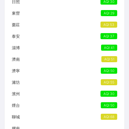
日照
AQI 30
東營
AQI 29
棗莊
AQI 53
泰安
AQI 37
淄博
AQI 41
濟南
AQI 51
濟寧
AQI 50
濰坊
AQI 55
濱州
AQI 30
煙台
AQI 50
聊城
AQI 68
膠南