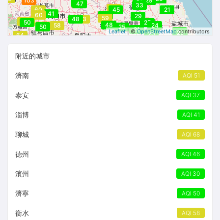
103
29
46
47
33
51
60
45
21
41
55
60
44
29
47
59
48
53
60
68
50
25
48
48
58
24
55
48
50
25
21
25
Leaflet
| ©
OpenStreetMap
contributors
25
20
64
附近的城市
濟南
AQI 51
泰安
AQI 37
淄博
AQI 41
聊城
AQI 68
德州
AQI 46
濱州
AQI 30
濟寧
AQI 50
衡水
AQI 58