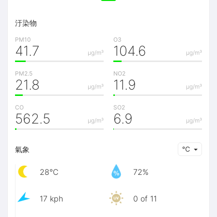
汙染物
PM10
O3
41.7
104.6
μg/m³
μg/m³
PM2.5
NO2
21.8
11.9
μg/m³
μg/m³
CO
SO2
562.5
6.9
μg/m³
μg/m³
氣象
℃
28℃
72%
17 kph
0 of 11