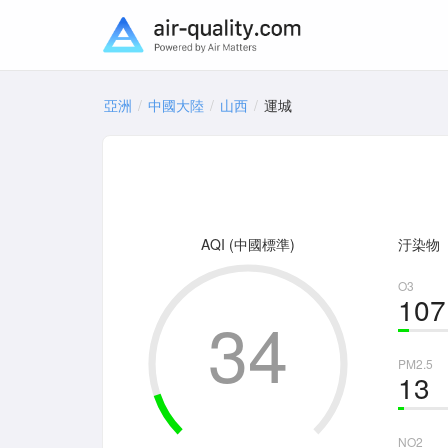
亞洲
中國大陸
山西
運城
AQI (中國標準)
汙染物
O3
107
34
PM2.5
13
NO2