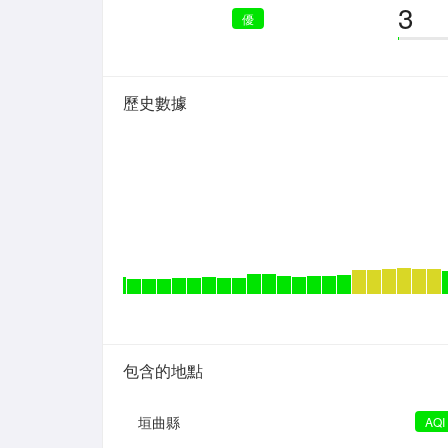
3
優
歷史數據
包含的地點
垣曲縣
AQI