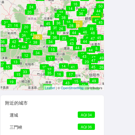
16
50
24
24
14
44
42
20
38
36
49
63
49
39
38
50
59
49
16
45
31
36
58
45
21
16
59
28
20
47
35
26
49
49
46
46
33
46
33
44
44
34
48
45
36
65
45
36
46
45
23
49
47
39
46
45
44
36
42
34
40
38
43
42
40
42
36
44
44
44
45
28
15
45
44
34
43
12
47
43
47
48
47
47
49
17
47
13
23
27
14
42
15
19
41
45
26
32
33
33
35
16
15
17
49
15
19
42
43
43
28
22
42
Leaflet
| ©
OpenStreetMap
41
contributors
25
附近的城市
運城
AQI 34
三門峽
AQI 36