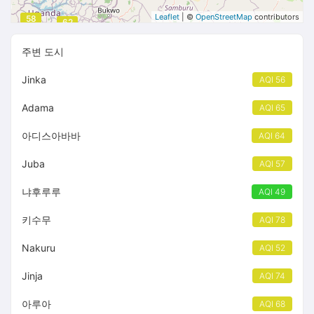
Leaflet
| ©
OpenStreetMap
contributors
58
62
주변 도시
Jinka
AQI 56
Adama
AQI 65
아디스아바바
AQI 64
Juba
AQI 57
냐후루루
AQI 49
키수무
AQI 78
Nakuru
AQI 52
Jinja
AQI 74
아루아
AQI 68