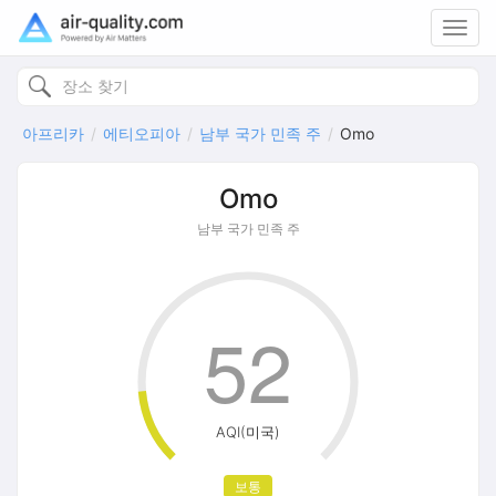
Toggl
navig
아프리카
에티오피아
남부 국가 민족 주
Omo
Omo
남부 국가 민족 주
52
AQI(미국)
보통