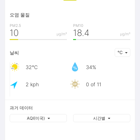
오염 물질
PM2.5
PM10
10
18.4
μg/m³
μg/m³
날씨
℃
32℃
34%
2 kph
0 of 11
과거 데이터
AQI(미국)
시간별