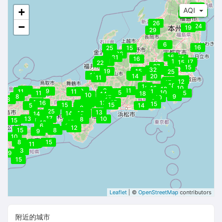
21
+
AQI
20
23
20
24
25
26
−
24
19
29
6
16
25
15
36
29
16
31
16
21
23
23
31
19
17
15
22
23
27
15
32
23
19
15
25
14
11
12
14
20
11
5
15
18
12
17
16
12
18
14
16
10
12
8
9
11
9
9
9
11
11
11
5
10
9
11
5
18
14
10
8
9
17
10
8
12
8
9
6
13
15
16
16
13
11
15
13
15
15
5
14
10
9
22
25
8
11
10
13
14
10
10
7
14
14
9
9
17
13
10
8
15
15
13
10
5
13
6
9
10
12
12
8
15
8
9
10
8
15
9
10
11
3
9
15
Leaflet
| ©
OpenStreetMap
contributors
附近的城市