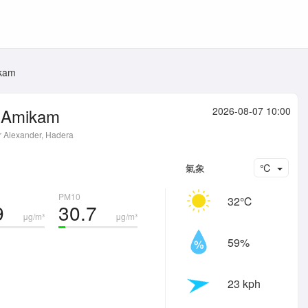
kam
Amikam
2026-08-07 10:00
 Alexander, Hadera
氣象
℃
PM10
32℃
9
30.7
μg/m³
μg/m³
59%
23 kph