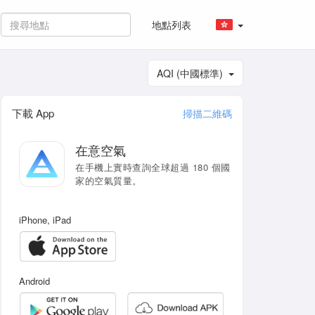
地點列表
AQI (中國標準)
下載 App
掃描二維碼
在意空氣
在手機上實時查詢全球超過 180 個國
家的空氣質量。
iPhone, iPad
Android