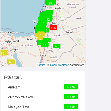
30
30
30
30
30
30
30
30
24
29
29
29
28
25
28
29
28
30
30
29
30
30
30
31
31
31
31
31
32
33
32
32
33
33
33
33
33
32
33
30
31
30
30
29
30
30
30
29
34
34
34
30
34
30
30
30
195
26
26
26
195
195
30
29
29
31
25
27
32
32
32
25
35
30
30
32
30
35
39
53
57
64
44
43
47
47
46
46
71
76
76
76
75
63
63
Leaflet
| ©
OpenStreetMap
contributors
附近的城市
Amikam
AQI 32
Zikhron Ya'akov
AQI 31
Ma'ayan Tzvi
AQI 31