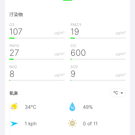
汙染物
O3
PM2.5
107
19
μg/m³
μg/m³
PM10
CO
27
600
μg/m³
μg/m³
NO2
SO2
8
9
μg/m³
μg/m³
氣象
℃
34℃
49%
1 kph
0 of 11