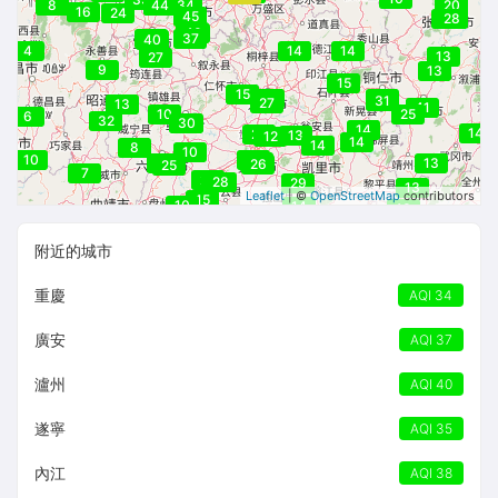
8
44
44
34
20
16
24
45
27
28
37
40
41
37
40
4
14
14
13
27
9
13
15
15
26
30
31
27
13
41
10
25
6
32
30
30
14
14
20
13
12
14
14
8
10
10
28
27
26
13
26
25
7
28
28
28
29
13
Leaflet
| ©
OpenStreetMap
contributors
15
10
14
13
附近的城市
重慶
AQI 34
廣安
AQI 37
瀘州
AQI 40
遂寧
AQI 35
內江
AQI 38