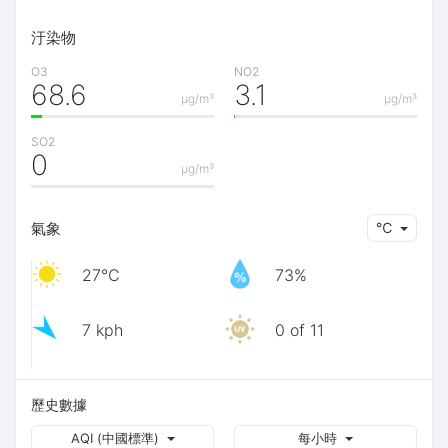
汙染物
O3
NO2
68.6
3.1
μg/m³
μg/m³
SO2
0
μg/m³
氣象
℃
27℃
73%
7 kph
0 of 11
歷史數據
AQI (中國標準)
每小時