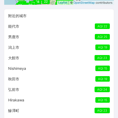
22
12
28
34
Leaflet
| ©
OpenStreetMap
contributors
13
27
12
15
23
34
12
30
27
附近的城市
能代市
AQI 22
男鹿市
AQI 25
潟上市
AQI 19
大館市
AQI 23
Nishimeya
AQI 15
秋田市
AQI 19
弘前市
AQI 24
Hirakawa
AQI 15
鰺澤町
AQI 23